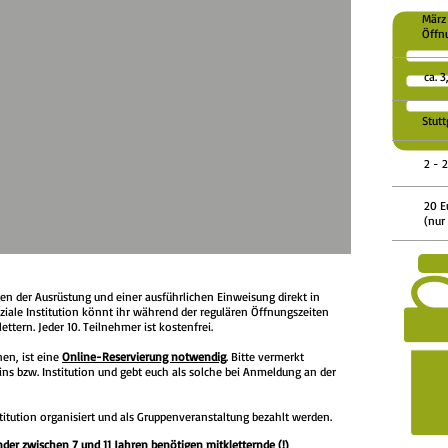
März
Öffn
ca. 
Stutt
2 - 
20 E
(nur
n der Ausrüstung und einer ausführlichen Einweisung direkt in
ziale Institution könnt ihr während der regulären Öffnungszeiten
ttern. Jeder 10. Teilnehmer ist kostenfrei.
en, ist eine
Online-Reservierung notwendig
. Bitte vermerkt
ins bzw. Institution und gebt euch als solche bei Anmeldung an der
titution organisiert und als Gruppenveranstaltung bezahlt werden.
der zwischen 7 und 11 Jahren benötigen mitkletternde (!)