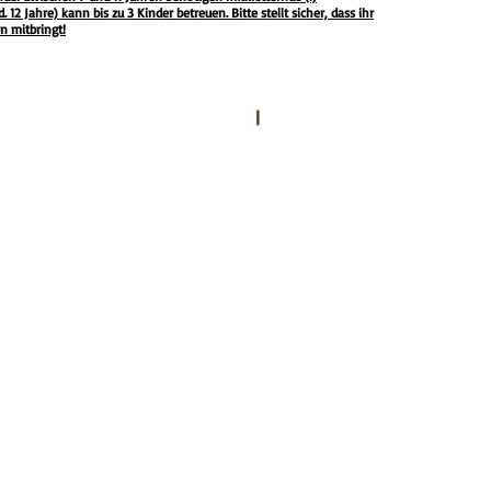
12 Jahre) kann bis zu 3 Kinder betreuen. Bitte stellt sicher, dass ihr
n mitbringt!
ANGEBOTE
|
Sonstiges
FAMILIE & FREUNDE
SICHERHEIT
GUTSCHEINE
SCHULKLASSEN
FAQ
KINDERGEBURSTAGE
JOBS
JUNGGESELLENABSCHIEDE
FIRMENKUNDEN
VEREINE
TEAMEVENTS & TRAININGS
TEAM-EVENTS