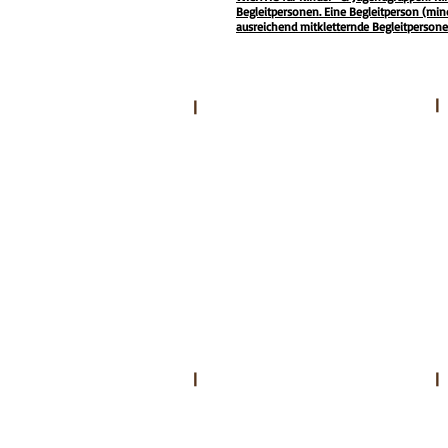
Begleitpersonen. Eine Begleitperson (mind. 
ausreichend mitkletternde Begleitpersone
|
|
WALDKLETTERGARTEN
GURTE RESERVIEREN
PREISE
ÖFFNUNGSZEITEN
ANFAHRT
GASTRONOMIE
|
EISSTOCKSCHIESSEN
|