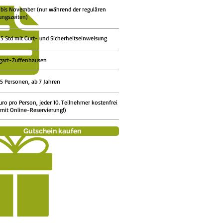
 bis November (nur während der regulären
ungszeiten)
3,5 Std mit Gurt- und Sicherheitseinweisung
gart-
Zuffenhausen
25 Personen, ab 7 Jahren
uro pro Person, jeder 10. Teilnehmer kostenfrei
 mit Online-Reservierung!)
Gutschein kaufen