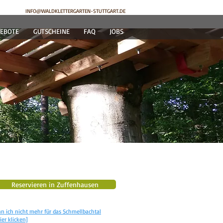
INFO@WALDKLETTERGARTEN-STUTTGART.DE
EBOTE
GUTSCHEINE
FAQ
JOBS
Reservieren in Zuffenhausen
 ich nicht mehr für das Schmellbachtal
er klicken]