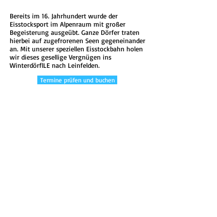
Bereits im 16. Jahrhundert wurde der
Eisstocksport im Alpenraum mit großer
Begeisterung ausgeübt. Ganze Dörfer traten
hierbei auf zugefrorenen Seen gegeneinander
an. Mit unserer speziellen Eisstockbahn holen
wir dieses gesellige Vergnügen ins
WinterdörflLE nach Leinfelden.
Termine prüfen und buchen
|
WALDKLETTERGARTEN
GURTE RESERVIEREN
PREISE
ÖFFNUNGSZEITEN
ANFAHRT
GASTRONOMIE
|
ANGEBOTE
FAMILIE & FREUNDE