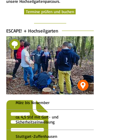
unsere Hochseilgartenparcours.
Termine prüfen und buchen
ESCAPE! + Hochseilgarten
März bis November
ca. 4,5 Std mit Gurt- und
Sicherheitseinweisung
Stuttgart-
Zuffenhausen