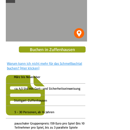
Buchen in Zuffenhausen
Warum kann ich nicht mehr für das Schmellbachtal
buchen? [Hier klicken]
März bis November
ca. 4,5 Std mit Gurt- und Sicherheitseinweisung
Stuttgart-
Zuffenhausen
5 - 30 Personen, ab 14 Jahren
pauschaler Gruppenpreis: 159 Euro pro Spiel (bis 10
Teilnehmer pro Spiel, bis zu 3 parallele Spiele