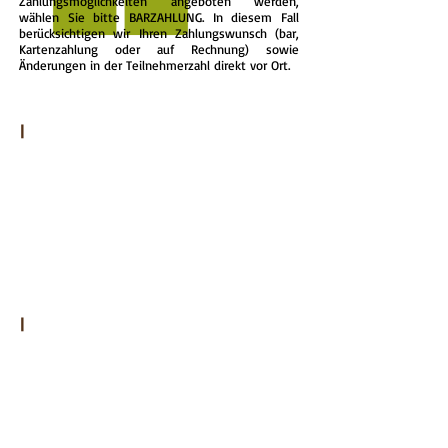
Zahlungsmöglichkeiten angeboten werden,
wählen Sie bitte BARZAHLUNG. In diesem Fall
berücksichtigen wir Ihren Zahlungswunsch (bar,
Kartenzahlung oder auf Rechnung) sowie
Änderungen in der Teilnehmerzahl direkt vor Ort.
|
WALDKLETTERGARTEN
GURTE RESERVIEREN
PREISE
ÖFFNUNGSZEITEN
ANFAHRT
GASTRONOMIE
|
ANGEBOTE
FAMILIE & FREUNDE
SCHULKLASSEN
KINDERGEBURSTAGE
JUNGGESELLENABSCHIEDE