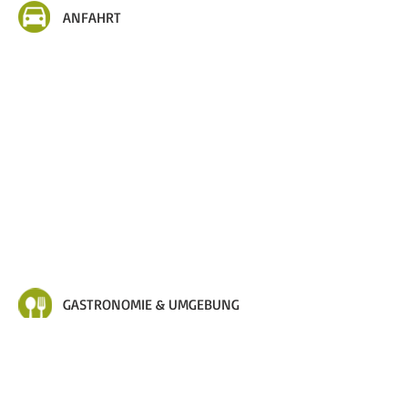
ANFAHRT
GASTRONOMIE & UMGEBUNG
Aktuell gibt es auf unserem Gelände leider keine
Gastro. In der näheren Umgebung stehen
folgende Restaurants zur Verfügung:
La Stella 11 (italienisch)