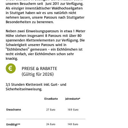
unseren Besuchern seit Juni 2011 zur Verfügung.
Als einziger innerstädtischer Waldhochseilgarten
in Stuttgart haben wir es uns natürlich nicht
nehmen lassen, unsere Parcours nach Stuttgarter
Besonderheiten zu benennen.
Neben zwei Einweisungsparcours in etwa 1 Meter
Höhe stehen insgesamt 8 Parcours mit über 80
spannenden Kletterelementen zur Verfügung. Die
Schwierigkeit unserer Parcours wird in
"Eichhörnchen" gemessen - ein Eichhörnchen ist
recht einfach, vier Eichhörnchen schon sehr
knackig.
PREISE & RABATTE
(Gültig für 2026)
3,5 Stunden Kletterzeit inkl. Gurt- und
Sicherheitseinweisung.
Einzelkarte
Jahreskarte*
Erwachsene
27 Euro
169 Euro
24 Euro
149 Euro
Ermäßigt**