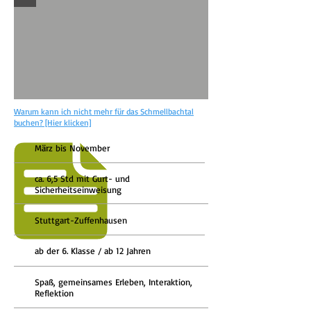
Warum kann ich nicht mehr für das Schmellbachtal
buchen? [Hier klicken]
März bis November
ca. 6,5 Std mit Gurt- und
Sicherheitseinweisung
Stuttgart-
Zuffenhausen
ab der 6. Klasse / ab 12 Jahren
Spaß, gemeinsames Erleben, Interaktion,
Reflektion